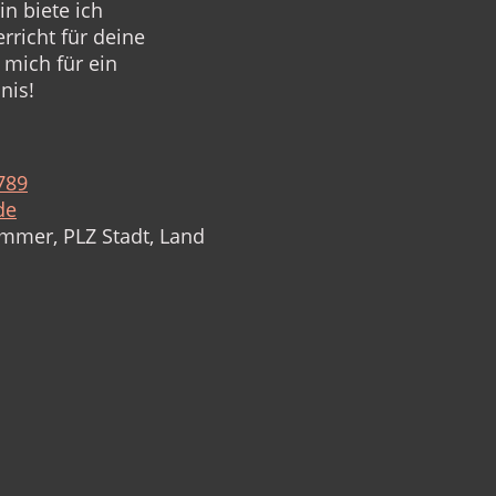
in biete ich
richt für deine
 mich für ein
nis!
789
de
mmer, PLZ Stadt, Land